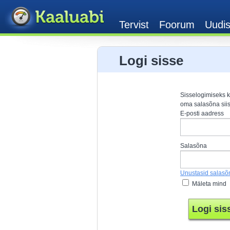
Tervist
Foorum
Uudi
Logi sisse
Sisselogimiseks k
oma salasõna siis
E-posti aadress
Salasõna
Unustasid salasõ
Mäleta mind