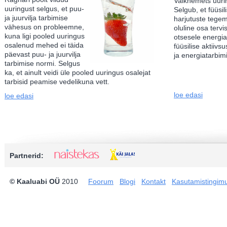
Vaiknemets uuri
uuringust selgus, et puu-
Selgub, et füüsil
ja juurvilja tarbimise
harjutuste tege
vähesus on probleemne,
oluline osa tervis
kuna ligi pooled uuringus
otsesele energia
osalenud mehed ei täida
füüsilise aktiiv
päevast puu- ja juurvilja
ja energiatarbim
tarbimise normi. Selgus
ka, et ainult veidi üle pooled uuringus osalejat
tarbisid peamise vedelikuna vett.
loe edasi
loe edasi
Partnerid:
© Kaaluabi OÜ
2010
Foorum
Blogi
Kontakt
Kasutamistingim