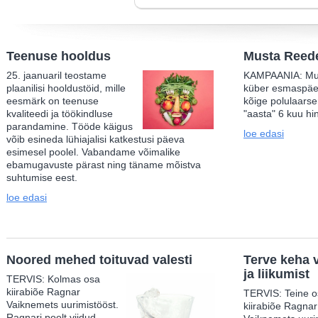
Teenuse hooldus
Musta Reed
25. jaanuaril teostame
KAMPAANIA: Mus
plaanilisi hooldustöid, mille
küber esmaspäe
eesmärk on teenuse
kõige polulaars
kvaliteedi ja töökindluse
"aasta" 6 kuu hi
parandamine. Tööde käigus
loe edasi
võib esineda lühiajalisi katkestusi päeva
esimesel poolel. Vabandame võimalike
ebamugavuste pärast ning täname mõistva
suhtumise eest.
loe edasi
Noored mehed toituvad valesti
Terve keha v
ja liikumist
TERVIS: Kolmas osa
kiirabiõe Ragnar
TERVIS: Teine o
Vaiknemets uurimistööst.
kiirabiõe Ragnar
Ragnari poolt viidud