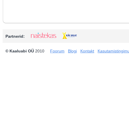
Partnerid:
© Kaaluabi OÜ
2010
Foorum
Blogi
Kontakt
Kasutamistingim