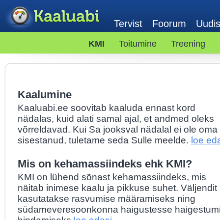
Tervist
Foorum
Uudi
KMI
Toitumine
Treening
Kaalumine
Kaaluabi.ee soovitab kaaluda ennast kord
nädalas, kuid alati samal ajal, et andmed oleks
võrreldavad. Kui Sa jooksval nädalal ei ole oma
sisestanud, tuletame seda Sulle meelde.
loe ed
Mis on kehamassiindeks ehk KMI?
KMI on lühend sõnast kehamassiindeks, mis
näitab inimese kaalu ja pikkuse suhet. Väljendit
kasutatakse rasvumise määramiseks ning
südameveresoonkonna haigustesse haigestumis