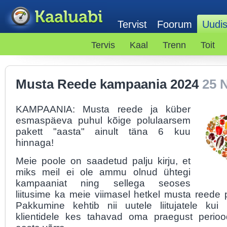
Tervist
Foorum
Uudi
Tervis
Kaal
Trenn
Toit
Musta Reede kampaania 2024
25 
KAMPAANIA: Musta reede ja küber
esmaspäeva puhul kõige polulaarsem
pakett "aasta" ainult täna 6 kuu
hinnaga!
Meie poole on saadetud palju kirju, et
miks meil ei ole ammu olnud ühtegi
kampaaniat ning sellega seoses
liitusime ka meie viimasel hetkel musta reede
Pakkumine kehtib nii uutele liitujatele kui
klientidele kes tahavad oma praegust perioo