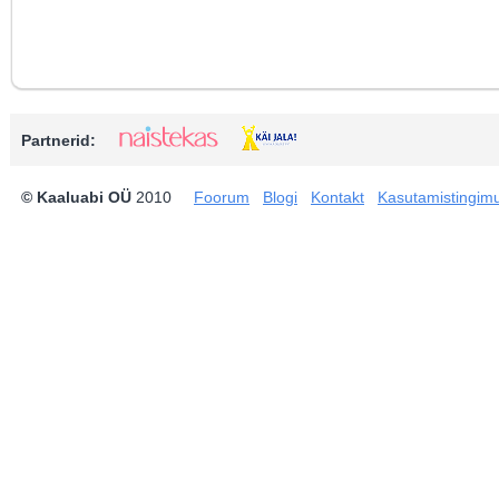
Partnerid:
© Kaaluabi OÜ
2010
Foorum
Blogi
Kontakt
Kasutamistingim