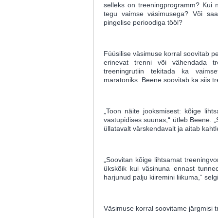
selleks on treeningprogramm? Kui ni
tegu vaimse väsimusega? Või saa
pingelise perioodiga tööl?
Füüsilise väsimuse korral soovitab 
erinevat trenni või vähendada tr
treeningrutiin tekitada ka vaimse
maratoniks. Beene soovitab ka siis t
„Toon näite jooksmisest: kõige lihts
vastupidises suunas,“ ütleb Beene. 
üllatavalt värskendavalt ja aitab ka
„Soovitan kõige lihtsamat treeningvo
ükskõik kui väsinuna ennast tunne
harjunud palju kiiremini liikuma,“ sel
Väsimuse korral soovitame järgmisi t