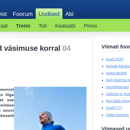
ist
Foorum
Uudised
Abi
aal
Trenn
Toit
Kaaluabi
Press
d väsimuse korral
04
Viimati foo
Duell 2020
lennata Kärdlas
Uued kleidid!
Keto dieet kui el
Spordilisandid
ennist
Väikese ja "kod
n liiga
 et see
Kes tuleb minu
enimine
Duell????
i soovi
Väike küsimus
eseid
Viimased u