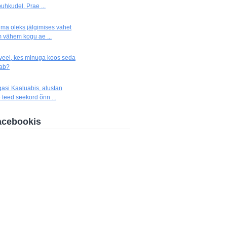
uhkudel. Prae ...
 ma oleks jälgimises vahet
 vähem kogu ae ...
 veel, kes minuga koos seda
hab?
gasi Kaaluabis, alustan
 teed seekord õnn ...
acebookis