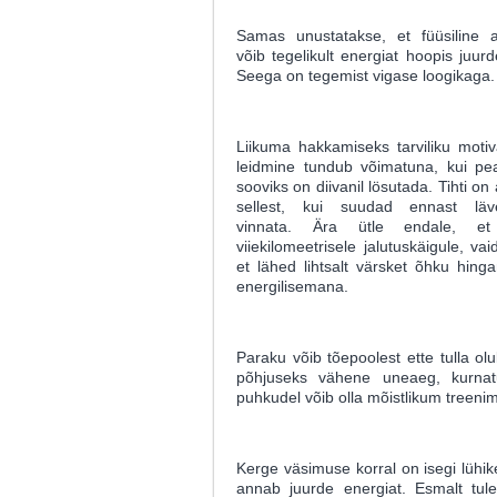
Samas unustatakse, et füüsiline ak
võib tegelikult energiat hoopis juur
Seega on tegemist vigase loogikaga.
Liikuma hakkamiseks tarviliku motiv
leidmine tundub võimatuna, kui pe
sooviks on diivanil lösutada. Tihti on 
sellest, kui suudad ennast läv
vinnata. Ära ütle endale, et
viiekilomeetrisele jalutuskäigule, vai
et lähed lihtsalt värsket õhku hin
energilisemana.
Paraku võib tõepoolest ette tulla olu
põhjuseks vähene uneaeg, kurnatu
puhkudel võib olla mõistlikum treen
Kerge väsimuse korral on isegi lühike
annab juurde energiat. Esmalt tul