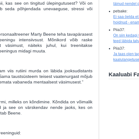
i, kas see on tingitud ülepingutusest? Või on
läinud nendel p
b seda põhjendada unevaeguse, stressi või
petsake:
Ei saa öelda et
hoidnud - enam
Piia37:
personaaltreener Marty Beene teha tavapärasest
On siin kedagi
eeningu intensiivsust. Mõnikord võib raske
teed läbida ta
t väsimust, näiteks juhul, kui treenitakse
Piia37:
reeningus midagi muuta.
Ja taas olen ta
kaalulangetuse
am viis rutiini murda on läbida jooksudistants
Kaaluabi F
„Sama taustsüsteem teisest vaatenurgast mõjub
htlemata vabaneda mentaalsest väsimusest.“
rmi, milleks on kõndimine. Kõndida on võimalik
d ja see on värskendav nende jaoks, kes on
gitab Beene.
reeninguid: