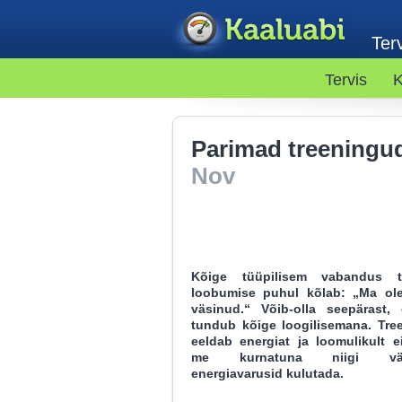
Terv
Tervis
K
Parimad treeningu
Nov
Kõige tüüpilisem vabandus tr
loobumise puhul kõlab: „Ma ole
väsinud.“ Võib-olla seepärast,
tundub kõige loogilisemana. Tre
eeldab energiat ja loomulikult e
me kurnatuna niigi väh
energiavarusid kulutada.