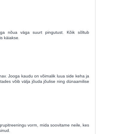
ega nõua väga suurt pingutust. Kõik sõltub
nis käiakse.
ormav. Jooga kaudu on võimalik luua side keha ja
tades võib välja jõuda jõulise ning dünaamilise
grupitreeningu vorm, mida soovitame neile, kes
sinud.