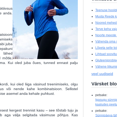
tiivsus
Teenuse hoold
de anda.
Musta Reede 
Noored mehed t
Terve keha vajab
atsiooni
Noorte meeste 
amiseks
Vähenda oma s
abi juba
Lõpeta selle t
epakuni
 lähed
Lihtsad soovit
d mõtle,
Gluteeniprobl
gama. Kui oled juba õues, tunned ennast palju
Vähene liikumin
veel uudiseid
Värsket bl
kordi, kui oled liiga väsinud treenimiseks, olgu
s või nende kahe kombinatsioon. Sellistel
imise asemel anda kehale puhkust.
petsake:
Igasugu sünnip
kaaludes peetud
sest kergest trennist kasu – see tõstab tuju ja
petsake:
eb aga välja selgitada väsimuse põhjus. Kas
Sünnipäeva tähi