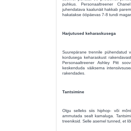
puhkus. Personaaltreener Chan
juhendatava kaalunäit hakkab paremu
hakatakse ööpäevas 7-8 tundi maga
Harjutused keharaskusega
Suurepärane trennile pühendatud v
kordusega keharaskust rakendavast 
Personaaltreener Ashley Pitt soov
keskenduda väiksema intensiivsuse
rakendades.
Tantsimine
Olgu selleks siis hiphop- või mõn
ammutada sealt kamaluga. Tantsimi
treeniksid. Selle asemel tunned, et l