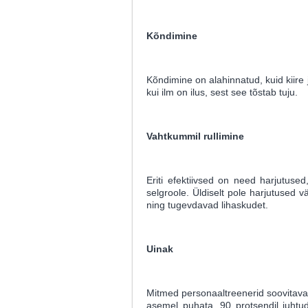
Kõndimine
Kõndimine on alahinnatud, kuid kiire j
kui ilm on ilus, sest see tõstab tuju.
Vahtkummil rullimine
Eriti efektiivsed on need harjutus
selgroole. Üldiselt pole harjutused 
ning tugevdavad lihaskudet.
Uinak
Mitmed personaaltreenerid soovitavad 
asemel puhata. 90 protsendil juhtud