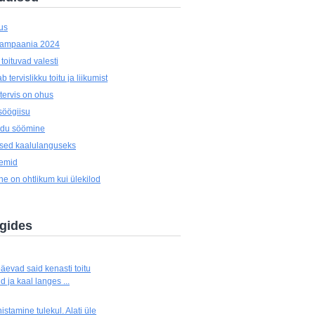
us
kampaania 2024
oituvad valesti
 tervislikku toitu ja liikumist
tervis on ohus
öögiisu
oidu söömine
used kaalulanguseks
eemid
e on ohtlikum kui ülekilod
ogides
äevad said kenasti toitu
 ja kaal langes ...
stamine tulekul. Alati üle