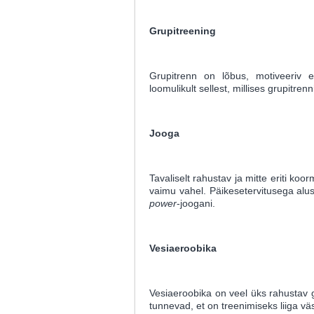
Grupitreening
Grupitrenn on lõbus, motiveeriv 
loomulikult sellest, millises grupitren
Jooga
Tavaliselt rahustav ja mitte eriti ko
vaimu vahel. Päikesetervitusega alus
power
-joogani.
Vesiaeroobika
Vesiaeroobika on veel üks rahustav 
tunnevad, et on treenimiseks liiga vä