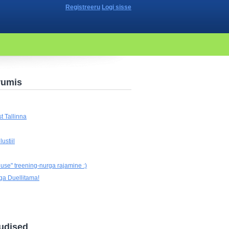
Registreeru
Logi sisse
rumis
t Tallinna
ustiil
use" treening-nurga rajamine :)
ga Duellitama!
udised