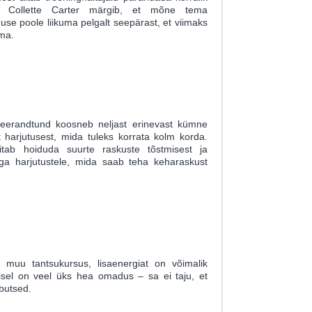
el Collette Carter märgib, et mõne tema
se poole liikuma pelgalt seepärast, et viimaks
ma.
eerandtund koosneb neljast erinevast kümne
harjutusest, mida tuleks korrata kolm korda.
itab hoiduda suurte raskuste tõstmisest ja
ga harjutustele, mida saab teha keharaskust
i muu tantsukursus, lisaenergiat on võimalik
sel on veel üks hea omadus – sa ei taju, et
õbutsed.