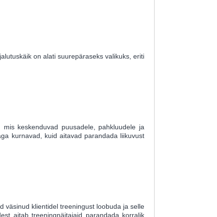
alutuskäik on alati suurepäraseks valikuks, eriti
ed, mis keskenduvad puusadele, pahkluudele ja
väga kurnavad, kuid aitavad parandada liikuvust
väsinud klientidel treeningust loobuda ja selle
est aitab treeningnäitajaid parandada korralik