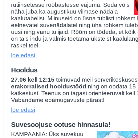
rutiinsetesse rööbastesse vajuma. Seda võis
näha juba ka augustikuu viimase nädala
kaalutabelist. Miinuseid on üsna tublisti rohkem 
eelnevatel suvenädalatel ning üha rohkem tuleb
uusi ning vanu tulijaid. Rõõm on tõdeda, et kõik 
on täis indu ja valmis toetama üksteist kaalula
raskel teel.
loe edasi
Hooldus
27.06 kell 12:15
toimuvad meil serverikeskuses
erakorralised hooldustööd
ning on oodata 15 m
katkestust. Teenus on tagasi orienteeruvalt kell 
Vabandame ebamugavuste pärast!
loe edasi
Suvesoojuse ootuse hinnasula!
KAMPAANIA: Üks suvekuu