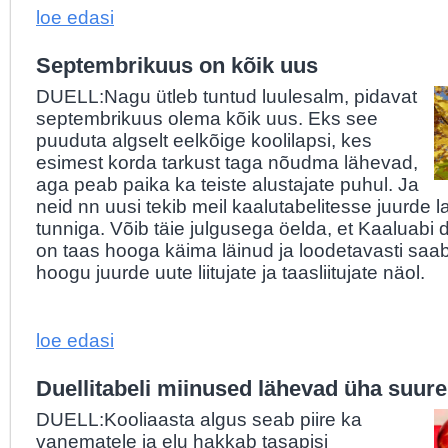
loe edasi
Septembrikuus on kõik uus
DUELL:Nagu ütleb tuntud luulesalm, pidavat
septembrikuus olema kõik uus. Eks see
puuduta algselt eelkõige koolilapsi, kes
esimest korda tarkust taga nõudma lähevad,
aga peab paika ka teiste alustajate puhul. Ja
neid nn uusi tekib meil kaalutabelitesse juurde l
tunniga. Võib täie julgusega öelda, et Kaaluabi d
on taas hooga käima läinud ja loodetavasti sa
hoogu juurde uute liitujate ja taasliitujate näol.
loe edasi
Duellitabeli miinused lähevad üha suu
DUELL:
Kooliaasta algus seab piire ka
vanematele ja elu hakkab tasapisi