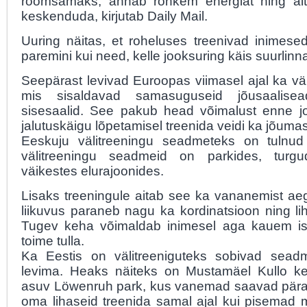
rõõmsamaks, annab rohkem energiat ning ait
keskenduda, kirjutab Daily Mail.
Uuring näitas, et roheluses treenivad inimese
paremini kui need, kelle jooksuring käis suurlinn
Seepärast levivad Euroopas viimasel ajal ka väl
mis sisaldavad samasuguseid jõusaalise
sisesaalid. See pakub head võimalust enne jo
jalutuskäigu lõpetamisel treenida veidi ka jõumas
Eeskuju välitreeningu seadmeteks on tulnud 
välitreeningu seadmeid on parkides, turg
väikestes elurajoonides.
Lisaks treeningule aitab see ka vananemist aeg
liikuvus paraneb nagu ka kordinatsioon ning li
Tugev keha võimaldab inimesel aga kauem i
toime tulla.
Ka Eestis on välitreeniguteks sobivad sea
levima. Heaks näiteks on Mustamäel Kullo ke
asuv Löwenruh park, kus vanemad saavad päras
oma lihaseid treenida samal ajal kui pisemad 