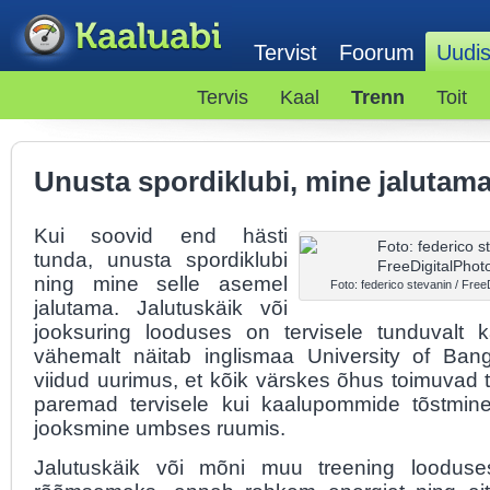
Tervist
Foorum
Uudi
Tervis
Kaal
Trenn
Toit
Unusta spordiklubi, mine jalutam
Kui soovid end hästi
tunda, unusta spordiklubi
ning mine selle asemel
Foto: federico stevanin / Free
jalutama. Jalutuskäik või
jooksuring looduses on tervisele tunduvalt k
vähemalt näitab inglismaa University of Bang
viidud uurimus, et kõik värskes õhus toimuvad 
paremad tervisele kui kaalupommide tõstmine 
jooksmine umbses ruumis.
Jalutuskäik või mõni muu treening loodus