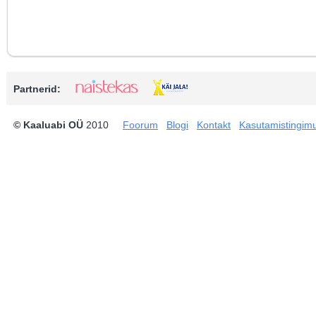
Partnerid:
© Kaaluabi OÜ
2010
Foorum
Blogi
Kontakt
Kasutamistingim