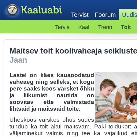
Tervist
Foorum
Uudi
Tervis
Kaal
Trenn
Toit
Maitsev toit koolivaheaja seiklust
Jaan
Lastel on käes kauaoodatud
vaheaeg ning selleks, et kogu
pere saaks koos värsket õhku
ja liikumist nautida on
soovitav ette valmistada
lihtsaid ja maitsvaid toite.
Üheskoos värskes õhus süües
tundub ka toit alati maitsvam. Paki toidukott 
väljaminekut valmis ning tee ka vajalikud et