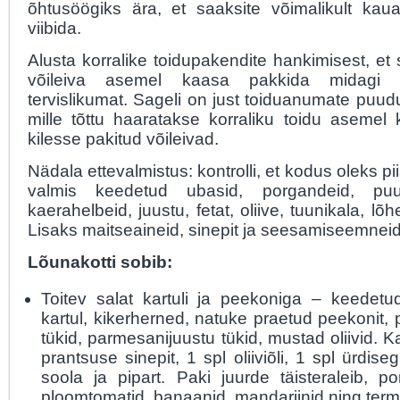
õhtusöögiks ära, et saaksite võimalikult kau
viibida.
Alusta korralike toidupakendite hankimisest, et
võileiva asemel kaasa pakkida midagi t
tervislikumat. Sageli on just toiduanumate puu
mille tõttu haaratakse korraliku toidu asemel
kilesse pakitud võileivad.
Nädala ettevalmistus: kontrolli, et kodus oleks piis
valmis keedetud ubasid, porgandeid, puu
kaerahelbeid, juustu, fetat, oliive, tuunikala, lõh
Lisaks maitseaineid, sinepit ja seesamiseemneid
Lõunakotti sobib:
Toitev salat kartuli ja peekoniga – keedetud 
kartul, kikerherned, natuke praetud peekonit,
tükid, parmesanijuustu tükid, mustad oliivid. 
prantsuse sinepit, 1 spl oliiviõli, 1 spl ürdise
soola ja pipart. Paki juurde täisteraleib, po
ploomtomatid, banaanid, mandariinid ning ter