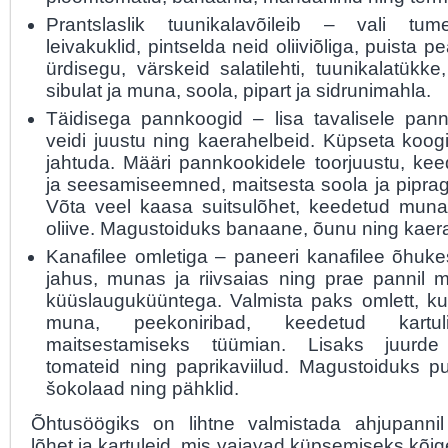
Prantslaslik tuunikalavõileib – vali tum
leivakuklid, pintselda neid oliiviõliga, puista 
ürdisegu, värskeid salatilehti, tuunikalatükk
sibulat ja muna, soola, pipart ja sidrunimahla.
Täidisega pannkoogid – lisa tavalisele pann
veidi juustu ning kaerahelbeid. Küpseta koogi
jahtuda. Määri pannkookidele toorjuustu, keed
ja seesamiseemned, maitsesta soola ja pipraga
Võta veel kaasa suitsulõhet, keedetud muna 
oliive. Magustoiduks banaane, õunu ning kaer
Kanafilee omletiga – paneeri kanafilee õhuke
jahus, munas ja riivsaias ning prae pannil ma
küüslauguküüntega. Valmista paks omlett, ku
muna, peekoniribad, keedetud kartul
maitsestamiseks tüümian. Lisaks juurde
tomateid ning paprikaviilud. Magustoiduks pu
šokolaad ning pähklid.
Õhtusöögiks on lihtne valmistada ahjupannil
lõhet ja kartuleid, mis vajavad küpsemiseks kõige