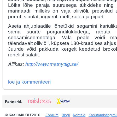
Lõika lõhe paraja suurusega tükkideks ning
marinaadi, milleks on vaja oliiviõli, pressitud a
porrut, sibulat, ingverit, mett, soola ja pipart.
Aseta ahjuplaadile lõhetükid segamini kartulik
sama suurte porganditükkidega, raputa s
seesamiseemnetega. Vala peale veidi mar
täiendavalt oliiviõli, küpseta 180-kraadises ahjus
Juurde võid pakkuda kergelt keedetud brokol
rohelist salatit.
Allikas:
http://www.matnyttig.se/
loe ja kommenteeri
Partnerid:
© Kaaluabi OÜ
2010
Foorum
Blogi
Kontakt
Kasutamistingim