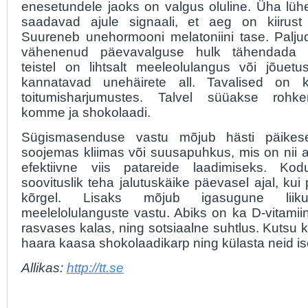
enesetundele jaoks on valgus oluline. Üha l
saadavad ajule signaali, et aeg on kiirust
Suureneb unehormooni melatoniini tase. Palju
vähenenud päevavalguse hulk tähendada d
teistel on lihtsalt meeleolulangus või jõuet
kannatavad unehäirete all. Tavalised on
toitumisharjumustes. Talvel süüakse roh
komme ja shokolaadi.
Sügismasenduse vastu mõjub hästi päikes
soojemas kliimas või suusapuhkus, mis on nii a
efektiivne viis patareide laadimiseks. Ko
soovituslik teha jalutuskäike päevasel ajal, kui
kõrgel. Lisaks mõjub igasugune liik
meelelolulanguste vastu. Abiks on ka D-vitamii
rasvases kalas, ning sotsiaalne suhtlus. Kutsu k
haara kaasa shokolaadikarp ning külasta neid is
Allikas:
http://tt.se