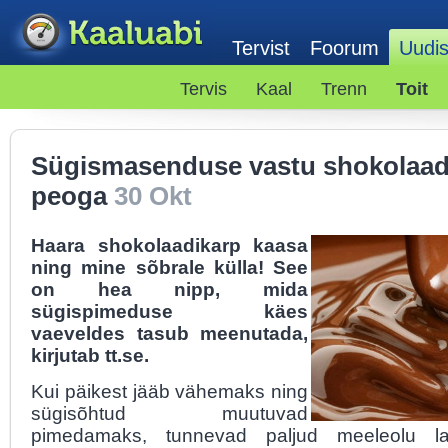
Tervist
Foorum
Uudi
Tervis
Kaal
Trenn
Toit
Sügismasenduse vastu shokolaadi
peoga
30 Okt
Haara shokolaadikarp kaasa
ning mine sõbrale külla! See
on hea nipp, mida
sügispimeduse käes
vaeveldes tasub meenutada,
kirjutab tt.se.
Kui päikest jääb vähemaks ning
sügisõhtud muutuvad
pimedamaks, tunnevad paljud meeleolu la