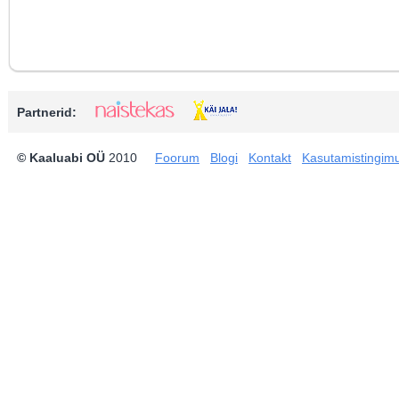
Partnerid:
© Kaaluabi OÜ
2010
Foorum
Blogi
Kontakt
Kasutamistingim