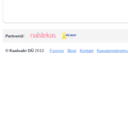
Partnerid:
© Kaaluabi OÜ
2010
Foorum
Blogi
Kontakt
Kasutamistingim