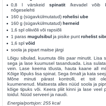
0,8 l värskeid
spinatit
/kevadel võib 
nõgeselehti
160 g (sügavkülmutatud)
rohelisi ube
160 g (sügavkülmutatud)
herneid
1,6 spl oliiviõli või rapsiõli
1 paras
mugulsibul
ja pisike punt
rohelist sib
1,6 spl
võid
soola ja pipart maitse järgi
Lõigu sibulad, kuumuta õlis paar minutit. Lisa 
sega ja lase kuumusel tasanduada. Lisa sulata
vein. Lase keema tõusta, hauta kaane all mõ
Kõige lõpuks lisa spinat. Sega õrnalt ja kata see
Mõne minuti pärast kontrolli, et toit ole
kuumenenud. Maitsesta alles nüüd soola ja pipr
kõige tipuks või. Keera pliit kinni ja lase veel
toidul. Nüüd serveeri ja naudi.
Energia/portsjon: 255 kcal