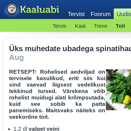
Tervist
Foorum
Uudi
Tervis
Kaal
Trenn
Toit
Üks muhedate ubadega spinatiha
Aug
RETSEPT: Rohelised aedviljad on
tervisele kasulikud, eriti siis kui
sind vaevad liigsest vedelikust
tekkinud tursed. Värskena võib
rohelist muidugi alati krõmpsutada,
kuid see sobib ka patta
panemiseks. Maitsvaks näiteks on
seekordne toit.
1,2 dl
valget veini