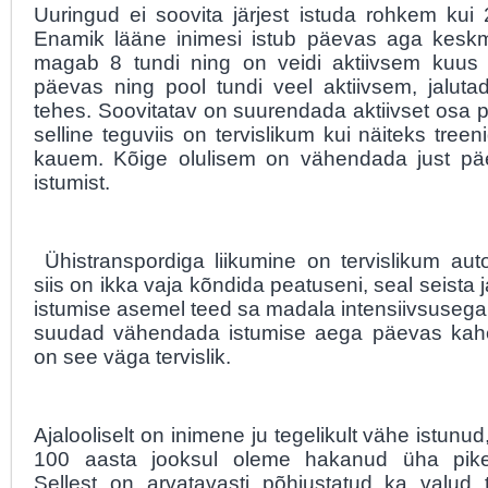
Uuringud ei soovita järjest istuda rohkem kui 
Enamik lääne inimesi istub päevas aga keskmi
magab 8 tundi ning on veidi aktiivsem kuus 
päevas ning pool tundi veel aktiivsem, jalutad
tehes. Soovitatav on suurendada aktiivset osa 
selline teguviis on tervislikum kui näiteks treen
kauem. Kõige olulisem on vähendada just päe
istumist.
Ühistranspordiga liikumine on tervislikum auto
siis on ikka vaja kõndida peatuseni, seal seista 
istumise asemel teed sa madala intensiivsusega
suudad vähendada istumise aega päevas kahe 
on see väga tervislik.
Ajalooliselt on inimene ju tegelikult vähe istunud
100 aasta jooksul oleme hakanud üha pike
Sellest on arvatavasti põhjustatud ka valud tu