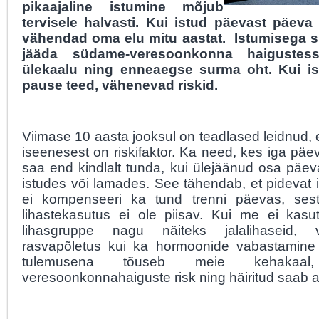
pikaajaline istumine mõjub
tervisele halvasti. Kui istud päevast päeva
vähendad oma elu mitu aastat. Istumisega s
jääda südame-veresoonkonna haigustesse
ülekaalu ning enneaegse surma oht. Kui i
pause teed, vähenevad riskid.
Viimase 10 aasta jooksul on teadlased leidnud, et
iseenesest on riskifaktor. Ka need, kes iga päev
saa end kindlalt tunda, kui ülejäänud osa päe
istudes või lamades. See tähendab, et pidevat is
ei kompenseeri ka tund trenni päevas, ses
lihastekasutus ei ole piisav. Kui me ei kas
lihasgruppe nagu näiteks jalalihaseid, 
rasvapõletus kui ka hormoonide vabastamine 
tulemusena tõuseb meie kehakaal,
veresoonkonnahaiguste risk ning häiritud saab 