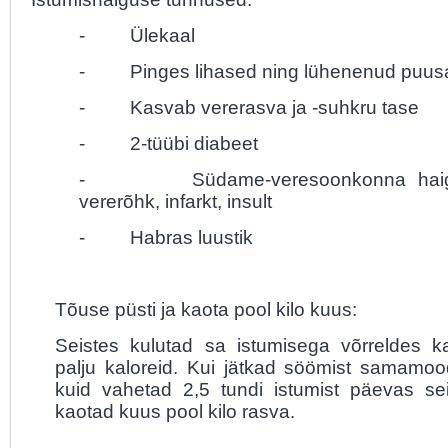
- Ülekaal
- Pinges lihased ning lühenenud puusa
- Kasvab vererasva ja -suhkru tase
- 2-tüübi diabeet
- Südame-veresoonkonna haigu
vererõhk, infarkt, insult
- Habras luustik
Tõuse püsti ja kaota pool kilo kuus:
Seistes kulutad sa istumisega võrreldes k
palju kaloreid. Kui jätkad söömist samamoo
kuid vahetad 2,5 tundi istumist päevas se
kaotad kuus pool kilo rasva.