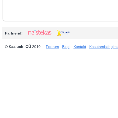
Partnerid:
© Kaaluabi OÜ
2010
Foorum
Blogi
Kontakt
Kasutamistingim