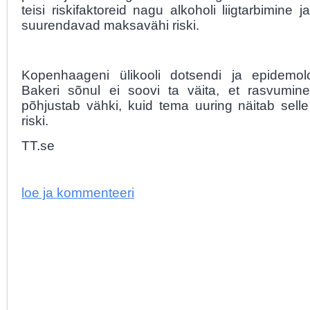
teisi riskifaktoreid nagu alkoholi liigtarbimine j
suurendavad maksavähi riski.
Kopenhaageni ülikooli dotsendi ja epidemolo
Bakeri sõnul ei soovi ta väita, et rasvumin
põhjustab vähki, kuid tema uuring näitab selle
riski.
TT.se
loe ja kommenteeri