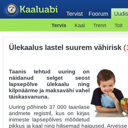
Tervist
Foorum
Uudi
Tervis
Kaal
Trenn
Toit
Ülekaalus lastel suurem vähirisk
(
Taanis tehtud uuring on
näidanud selget seost
lapsepõlve ülekaalu ning
kilpnäärme ja maksavähi vahel
täiskasvanuna.
Uuring põhineb 37 000 taanlase
andmete registril, kus on kirjas
inimeste lapsepõlves mõõdetud
pikkus ja kaal ning hilisemad haigused. Arvess