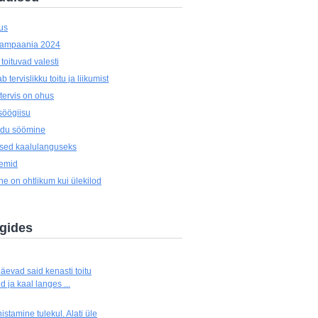
us
kampaania 2024
oituvad valesti
 tervislikku toitu ja liikumist
tervis on ohus
öögiisu
oidu söömine
used kaalulanguseks
eemid
e on ohtlikum kui ülekilod
ogides
äevad said kenasti toitu
 ja kaal langes ...
stamine tulekul. Alati üle