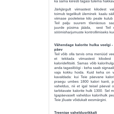
ka sama kiiresti tagasi tulema hakka
Järkjärgult viimastest kilodest v
toimub tegelikult üleminek kaalu säil
viimase pooleteise kilo peale kulu
Teil palju suurem tõenäosus saa
juurde püsima jääda, sest Teil
söömisharjumuste kontrollimiseks ku
Vähendage kalorite hulka veelgi - 
päev
Teil võib olla tarvis oma menüüd vee
et tekitada viimastest kilodest
kaloridefitsiiti. Samas võib kalorih
anda tagasilöögi - keha saab signaali
vaja kokku hoida. Kuid keha on v
kavaldada: kui Teie päevane kalori
praegu umbes 1800 kalori kanti, p
vaheldus, nii et igal teisel päeval 
tarbitavate kalorite hulk 1300. Sel 
Igapäevaselt vahelduv kalorihulk p
Teie jõuate võidukalt eesmärgini.
Treenige vaheldusrikkalt