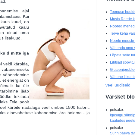
vad.
abanemise ajal
Teenuse hoold
itamisfaasi. Kui
Musta Reede 
b kuus kuud, on
Noored mehed t
vutatud kaalu
 on olnud oma
Terve keha vajab
us lisakuud.
Noorte meeste 
Vähenda oma s
kuid mitte iga
Lõpeta selle t
Lihtsad soovit
l veidi kärpida,
 vabanemiseks
Gluteeniprobl
ulga vähendamine
Vähene liikumin
, et energiat on
veel uudiseid
õimalik ka üle
tarbimine jääb
Värsket bl
üüdke tekitada
oleks Teie poolt
moel kärbite nädalaga veel umbes 1500 kalorit.
petsake:
eaks ainevahetuse kohanemise ära hoidma - ja
Igasugu sünnip
kaaludes peetud
petsake:
Sünnipäeva tähi