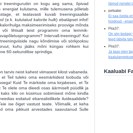
ui treeningurutiin on kogu aeg sama, õpivad
läinud nendel p
m energiat kulutama, mille tulemusena põletab
petsake:
tage, et teatavasti kuvab treeningsaalide
Ei saa öelda et
ed
(e.k.
kulutatud kalorite hulk
) ebatäpset infot!
hoidnud - enam
d kalorihulga maksimeerimiseks proovige mõnda
Piia37:
t või lihtsalt teist programmi oma lemmik-
On siin kedagi
svapõletusprogrammi? Intervall-treeningut! Kui
teed läbida ta
 treeningviiside nagu kõndimise või sörkjooksu
rsruut, kuhu jääks mõni küngas rohkem kui
Piia37:
õne 60-sekundilise sprindiga.
Ja taas olen ta
kaalulangetuse
Kaaluabi F
on tarvis neist kahest viimasest kilost vabaneda.
 et Teil tuleks oma eesmärkidest loobuda või
sega! Kuid Te märkisite oma kirjakeses, et Te
 et Te olete oma dieedi osas äärmiselt püüdlik ja
d kaks kilo on küsimus sobimisest mõne kindla
edias esitatud ebarealistlikele iluideaalidele?
eie ise õiget vastust teate. Võimalik, et keha
ed oma pikkust arvestades saavutanud Sulle