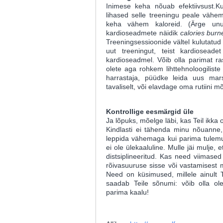
Inimese keha nõuab efektiivsust.K
lihased selle treeningu peale vähe
keha vähem kaloreid. (Ärge unus
kardioseadmete näidik
calories burn
Treeningsessioonide vältel kulutatu
uut treeningut, teist kardioseade
kardioseadmel. Võib olla parimat ra
olete aga rohkem lihttehnoloogiliste
harrastaja, püüdke leida uus ma
tavaliselt, või elavdage oma rutiini m
Kontrollige eesmärgid üle
Ja lõpuks, mõelge läbi, kas Teil ikka 
Kindlasti ei tähenda minu nõuanne,
leppida vähemaga kui parima tulemu
ei ole ülekaaluline. Mulle jäi mulje,
distsiplineeritud. Kas need viimase
rõivasuuruse sisse või vastamisest me
Need on küsimused, millele ainult T
saadab Teile sõnumi: võib olla ol
parima kaalu!