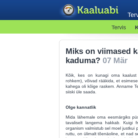
Terv
Tervis
K
Miks on viimased ka
kaduma?
07 Mär
Kõik, kes on kunagi oma kaalust 
rohkem), võivad rääkida, et esimese
kahega oli kõige raskem. Anname Te
siiski üle saada.
Olge kannatlik
Mida lähemale oma eesmärgiks püst
tavaliselt langema hakkab. Kuigi f
organism valmistub sel moel justku
ruttu, on ülimalt tõenäoline, et nad 