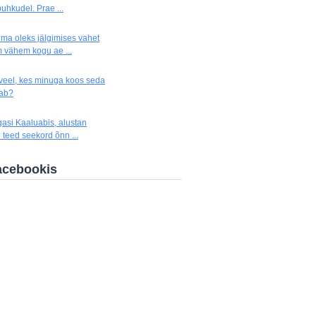
uhkudel. Prae ...
 ma oleks jälgimises vahet
 vähem kogu ae ...
 veel, kes minuga koos seda
hab?
gasi Kaaluabis, alustan
 teed seekord õnn ...
acebookis