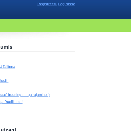
Registreeru
Logi sisse
rumis
t Tallinna
ustiil
use" treening-nurga rajamine :)
ga Duellitama!
udised