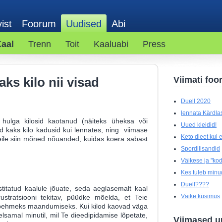
ist
Foorum
Uudised
Abi
aal
Trenn
Toit
Kaaluabi
Press
ks kilo nii visad
Viimati foo
Duell 2020
lennata Kärdlas
hulga kilosid kaotanud (näiteks üheksa või
Uued kleidid!
d kaks kilo kadusid kui lennates, ning viimase
Keto dieet kui el
ile siin mõned nõuanded, kuidas koera sabast
Spordilisandid
Väikese ja "kod
Kes tuleb minu
Duell????
itatud kaalule jõuate, seda aeglasemalt kaal
Väike küsimus
rustratsiooni tekitav, püüdke mõelda, et Teie
i pehmeks maandumiseks. Kui kilod kaovad väga
selsamal minutil, mil Te dieedipidamise lõpetate,
Viimased u