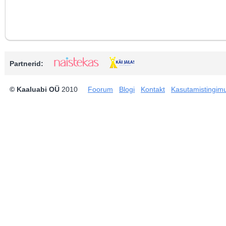
Partnerid:
© Kaaluabi OÜ
2010
Foorum
Blogi
Kontakt
Kasutamistingim