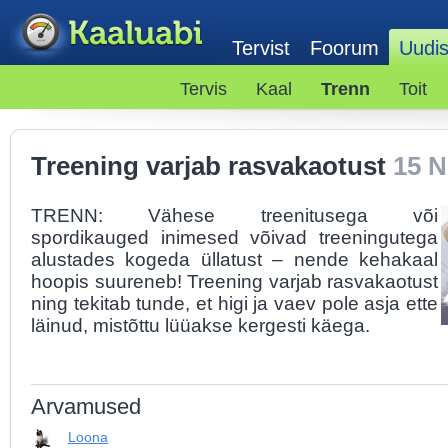
Tervist
Foorum
Uudi
Tervis
Kaal
Trenn
Toit
Treening varjab rasvakaotust
15 
TRENN: Vähese treenitusega või
spordikauged inimesed võivad treeningutega
alustades kogeda üllatust – nende kehakaal
hoopis suureneb! Treening varjab rasvakaotust
ning tekitab tunde, et higi ja vaev pole asja ette
läinud, mistõttu lüüakse kergesti käega.
Arvamused
Loona