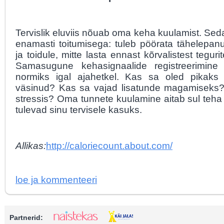
Tervislik eluviis nõuab oma keha kuulamist. Se
enamasti toitumisega: tuleb pöörata tähelepanu
ja toidule, mitte lasta ennast kõrvalistest teguri
Samasugune kehasignaalide registreerimin
normiks igal ajahetkel. Kas sa oled pikaks t
väsinud? Kas sa vajad lisatunde magamiseks?
stressis? Oma tunnete kuulamine aitab sul teha
tulevad sinu tervisele kasuks.
Allikas:
http://caloriecount.about.com/
loe ja kommenteeri
Partnerid: