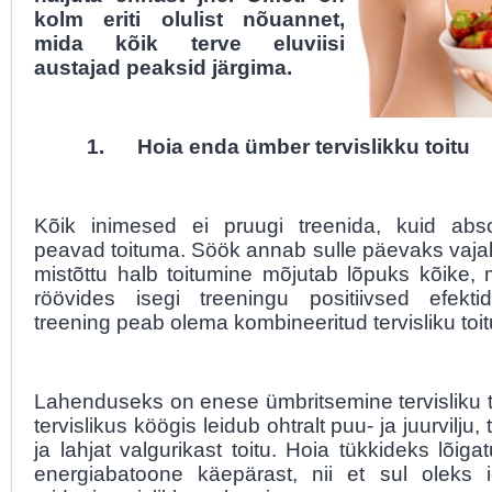
kolm eriti olulist nõuannet,
mida kõik terve eluviisi
austajad peaksid järgima.
1.
Hoia enda ümber tervislikku toitu
Kõik inimesed ei pruugi treenida, kuid abso
peavad toituma. Söök annab sulle päevaks vajal
mistõttu halb toitumine mõjutab lõpuks kõike, 
röövides isegi treeningu positiivsed efekti
treening peab olema kombineeritud tervisliku toi
Lahenduseks on enese ümbritsemine tervisliku 
tervislikus köögis leidub ohtralt puu- ja juurvilju, 
ja lahjat valgurikast toitu. Hoia tükkideks lõigat
energiabatoone käepärast, nii et sul oleks i