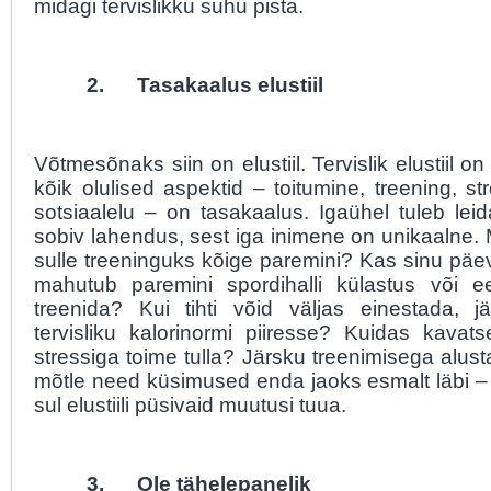
midagi tervislikku suhu pista.
2.
Tasakaalus elustiil
Võtmesõnaks siin on elustiil. Tervislik elustiil on 
kõik olulised aspektid – toitumine, treening, str
sotsiaalelu – on tasakaalus. Igaühel tuleb lei
sobiv lahendus, sest iga inimene on unikaalne.
sulle treeninguks kõige paremini? Kas sinu päe
mahutub paremini spordihalli külastus või e
treenida? Kui tihti võid väljas einestada, 
tervisliku kalorinormi piiresse? Kuidas kavat
stressiga toime tulla? Järsku treenimisega alu
mõtle need küsimused enda jaoks esmalt läbi –
sul elustiili püsivaid muutusi tuua.
3.
Ole tähelepanelik