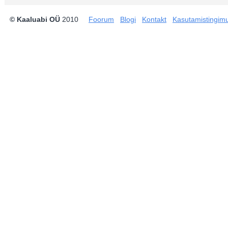
© Kaaluabi OÜ
2010
Foorum
Blogi
Kontakt
Kasutamistingim