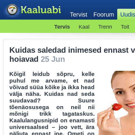
Tervist
Foorum
Uudi
Tervis
Kaal
Trenn
Toit
Kuidas saledad inimesed ennast 
hoiavad
25 Jun
Kõigil leidub sõpru, kelle
puhul me arvame, et nad
võivad süüa kõike ja ikka head
välja näha. Kuidas nad seda
suudavad? Suure
tõenäosusega on neil nii
mõnigi trikk tagataskus.
Kaalulangusnipid on enamasti
universaalsed – joo vett, ära
näljuta ennast jne. Ometi on