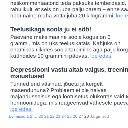
netikommentaatorid teda paksuks tembeldasid, 
rahulikult, et seis on juba palju parem – enne sa
noor naine maha võtta juba 20 kilogrammi.
loe 
Teelusikaga soola ju ei söö!
Päevane maksimaalne soola kogus on 6
grammi, mis on üks teelusikatäis. Kahjuks on
enamikes riikides soola tarbimine aga palju kõr
küündides 10 grammini päevas.
loe edasi
Depressiooni vastu aitab valgus, treenin
maiustused
Tunned end väsinud, jõuetu ja kergelt
masendununa? Probleem ei ole halvas
majandusseisus ega lootusetus olukorras vaid 
hormoonidega, mis reageerivad vähesele päeva
loe edasi
Eelmised
1
2
…
20
21
22
23
24
25
26
27
28
Järgmised