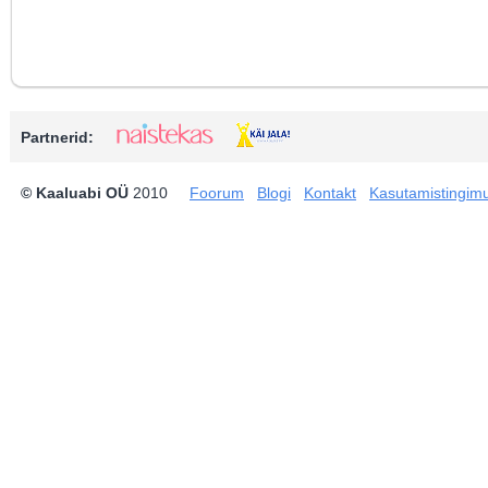
Partnerid:
© Kaaluabi OÜ
2010
Foorum
Blogi
Kontakt
Kasutamistingim