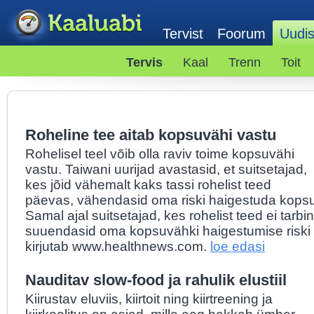
Tervist
Foorum
Uudi
Tervis
Kaal
Trenn
Toit
Roheline tee aitab kopsuvähi vastu
Rohelisel teel võib olla raviv toime kopsuvähi
vastu. Taiwani uurijad avastasid, et suitsetajad,
kes jõid vähemalt kaks tassi rohelist teed
päevas, vähendasid oma riski haigestuda kops
Samal ajal suitsetajad, kes rohelist teed ei tarbi
suuendasid oma kopsuvähki haigestumise riski 
kirjutab www.healthnews.com.
loe edasi
Nauditav slow-food ja rahulik elustiil
Kiirustav eluviis, kiirtoit ning kiirtreening ja