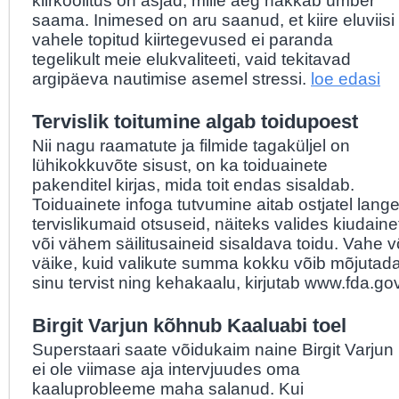
kiirkoolitus on asjad, mille aeg hakkab ümber
saama. Inimesed on aru saanud, et kiire eluviisi
vahele topitud kiirtegevused ei paranda
tegelikult meie elukvaliteeti, vaid tekitavad
argipäeva nautimise asemel stressi.
loe edasi
Tervislik toitumine algab toidupoest
Nii nagu raamatute ja filmide tagaküljel on
lühikokkuvõte sisust, on ka toiduainete
pakenditel kirjas, mida toit endas sisaldab.
Toiduainete infoga tutvumine aitab ostjatel lang
tervislikumaid otsuseid, näiteks valides kiudain
või vähem säilitusaineid sisaldava toidu. Vahe võ
väike, kuid valikute summa kokku võib mõjutada 
sinu tervist ning kehakaalu, kirjutab www.fda.go
Birgit Varjun kõhnub Kaaluabi toel
Superstaari saate võidukaim naine Birgit Varjun
ei ole viimase aja intervjuudes oma
kaaluprobleeme maha salanud. Kui