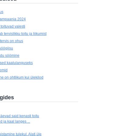
us
kampaania 2024
oituvad valesti
 tervislikku toitu ja liikumist
tervis on ohus
öögiisu
oidu söömine
used kaalulanguseks
eemid
e on ohtlikum kui ülekilod
ogides
äevad said kenasti toitu
 ja kaal langes ...
stamine tulekul. Alati üle