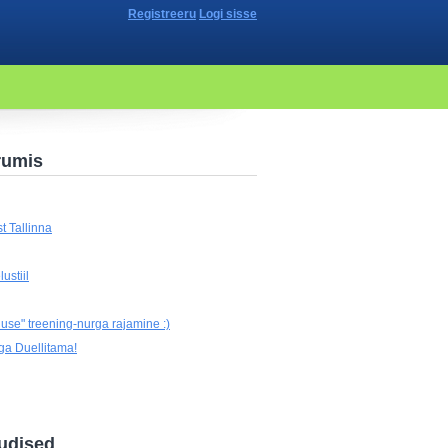
Registreeru
Logi sisse
rumis
t Tallinna
ustiil
use" treening-nurga rajamine :)
ga Duellitama!
udised