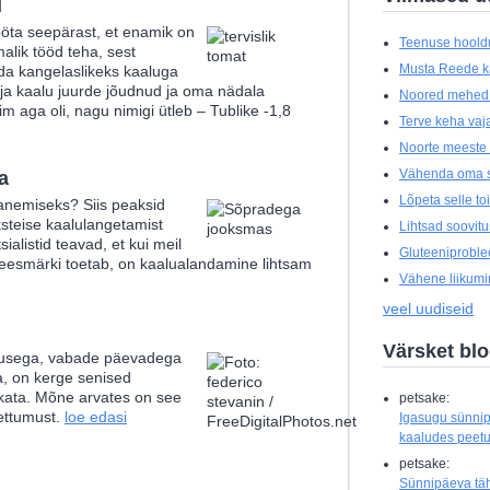
d
tööta seepärast, et enamik on
Teenuse hoold
malik tööd teha, sest
Musta Reede 
da kangelaslikeks kaaluga
i ja kaalu juurde jõudnud ja oma nädala
Noored mehed t
 aga oli, nagu nimigi ütleb – Tublike -1,8
Terve keha vajab
Noorte meeste 
Vähenda oma s
a
Lõpeta selle t
banemiseks? Siis peaksid
steise kaalulangetamist
Lihtsad soovit
sialistid teavad, et kui meil
Gluteeniprobl
 eesmärki toetab, on kaalualandamine lihtsam
Vähene liikumin
veel uudiseid
Värsket bl
kusega, vabade päevadega
ga, on kerge senised
ükata. Mõne arvates on see
petsake:
pettumust.
loe edasi
Igasugu sünnip
kaaludes peetud
petsake:
Sünnipäeva tähi