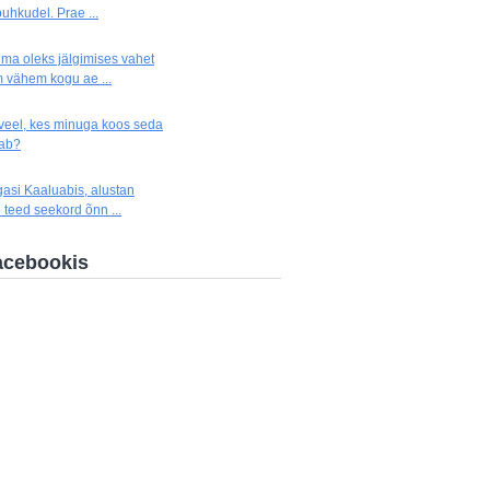
uhkudel. Prae ...
 ma oleks jälgimises vahet
 vähem kogu ae ...
 veel, kes minuga koos seda
hab?
gasi Kaaluabis, alustan
 teed seekord õnn ...
acebookis