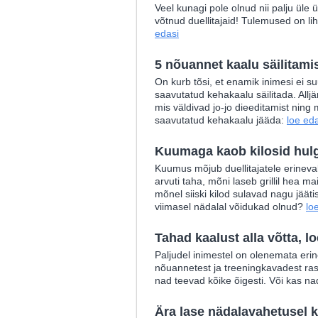
Veel kunagi pole olnud nii palju üle
võtnud duellitajaid! Tulemused on l
edasi
5 nõuannet kaalu säilitami
On kurb tõsi, et enamik inimesi ei 
saavutatud kehakaalu säilitada. All
mis väldivad jo-jo dieeditamist ning 
saavutatud kehakaalu jääda:
loe ed
Kuumaga kaob kilosid hul
Kuumus mõjub duellitajatele erineva
arvuti taha, mõni laseb grillil hea ma
mõnel siiski kilod sulavad nagu jäät
viimasel nädalal võidukad olnud?
lo
Tahad kaalust alla võtta, l
Paljudel inimestel on olenemata eri
nõuannetest ja treeningkavadest rask
nad teevad kõike õigesti. Või kas na
Ära lase nädalavahetusel k