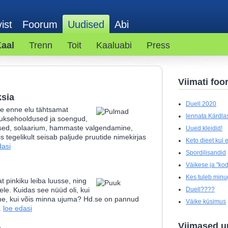
ist
Foorum
Uudised
Abi
aal
Trenn
Toit
Kaaluabi
Press
Viimati foo
ksia
Duell 2020
e enne elu tähtsamat
lennata Kärdlas
uuksehooldused ja soengud,
sed, solaarium, hammaste valgendamine,
Uued kleidid!
s tegelikult seisab paljude pruutide nimekirjas
Keto dieet kui el
dasi
Spordilisandid
Väikese ja "kod
Kes tuleb minu
 pinkiku leiba luusse, ning
ele. Kuidas see nüüd oli, kui
Duell????
nne, kui võis minna ujuma? Hd.se on pannud
Väike küsimus
.
loe edasi
Viimased u