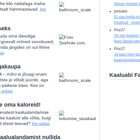
 ühe kilo nädalaga maha
läinud nendel p
ihtsalt hämmastavad.
loe
petsake:
Ei saa öelda et
hoidnud - enam
seks
Piia37:
suuda oma dieediga
On siin kedagi
järgnevalt mõned soovitused,
teed läbida ta
mida järgides on sul lihtne
Piia37:
asi
Ja taas olen ta
kaalulangetuse
gakaupa
lt – mõni ei jõuagi enam
Kaaluabi F
itsta ja võtab juurde, aga
is päikese käes. Kes on
e edasi
oe oma kaloreid!
nevatest kaalualandamise
e kaalust alla võtta, kuigi
d tõesti teevad?
loe edasi
aalualandamist nullida