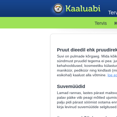
Terv
Tervis
K
Pruut dieedil ehk pruudire
Suvi on pulmade kõrgaeg. Mida kõik
sündmust pruudid tegema ei pea: j
kehahooldused, kosmeetiku külastu
maniküür, pediküür ning kindlasti (mi
esikohal) kaalust alla võtmine.
loe e
Suvemüüdid
Lamad rannas, lastes pärast maitsvat
palav päike viib peagi mõtted ujumis
palju pidi pärast söömist ootama e
kirja levinud suvemüütide selgitused