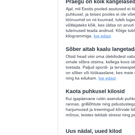
Praegu on kõik kangelase
Ajal, mil Eestis pooled asutused ei 
puhkusel, ja teises pooles ei ole või
tööruumid on nii kuumad, tuleb luge
võitlejateks kõik, kes üldse on arvut
tulemused teada andnud. Kõige tublim
kilogrammiga.
loe edasi
Sõber aitab kaalu langetad
Otsid head viisi oma ülekilodest va
omale sõbra otsima, kellega koos ük
toetada. Paljud spordi- ja tervisespet
on sõber või töökaaslane, kes meie
ning ka edukam.
loe edasi
Kaota puhkusel kilosid
Kui igapäevane rutiin asendub puh
rannas, grilliõhtute ning pidustuste
harjumused ja treeningud kõrvale l
mõnus, teistes tekitab stressi ning 
Uus nädal, uued kilod