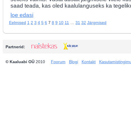
saad teada, kas oled kaalulanguseks ka tegeliku
loe edasi
Eelmised
1
2
3
4
5
6
7
8
9
10
11
…
31
32
Järgmised
Partnerid:
© Kaaluabi OÜ
2010
Foorum
Blogi
Kontakt
Kasutamistingim