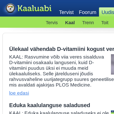
Tervist
Foorum
Uudi
Tervis
Kaal
Trenn
Toit
Ülekaal vähendab D-vitamiini kogust ve
KAAL: Rasvumine võib viia veres sisalduva
D-vitamiini osakaalu languseni, kuid D-
vitamiini puudus üksi ei muuda meid
ülekaaluliseks. Selle järelduseni jõudis
rahvusvaheline uurijategrupp suures geneetilis
mis avaldati ajakirjas PLOS Medicine.
loe edasi
Eduka kaalulanguse saladused
KAAL: Eduka kaalulanguse saladuseks ei ole