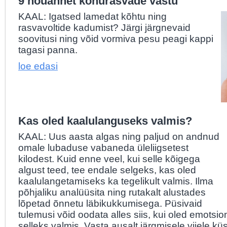
9 nõuannet kõhurasvade vastu
KAAL: Igatsed lamedat kõhtu ning
rasvavoltide kadumist? Järgi järgnevaid
soovitusi ning võid vormiva pesu peagi kappi
tagasi panna.
loe edasi
Kas oled kaalulanguseks valmis?
KAAL: Uus aasta algas ning paljud on andnud
omale lubaduse vabaneda üleliigsetest
kilodest. Kuid enne veel, kui selle kõigega
algust teed, tee endale selgeks, kas oled
kaalulangetamiseks ka tegelikult valmis. Ilma
põhjaliku analüüsita ning rutakalt alustades
lõpetad õnnetu läbikukkumisega. Püsivaid
tulemusi võid oodata alles siis, kui oled emotsio
selleks valmis. Vasta ausalt järgmisele viiele k