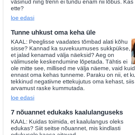
väsinud ning trenn ei tundu enam nii lõbus. Kas 
ette?
loe edasi
Tunne uhkust oma keha üle
KAAL: Peeglisse vaadates tõmbad alati kõhu
sisse? Kannad ka suvekuumuses sukkpükse,
et jalad kenamad välja näeksid? Aeg on
välimusele keskendumine lõpetada. Tähtis ei
ole mitte see, millised me välja näeme, vaid ku
ennast oma kehas tunneme. Paraku on nii, et ku
tekkinud negatiivne ettekujutus oma kehast, sii
arvamust raske kummutada.
loe edasi
7 nõuannet edukaks kaalulanguseks
KAAL: Kuidas toimida, et kaalulangus oleks
edukas? Siit seitse nõuannet, mis kindlasti
edukusele kaasa aitavad.