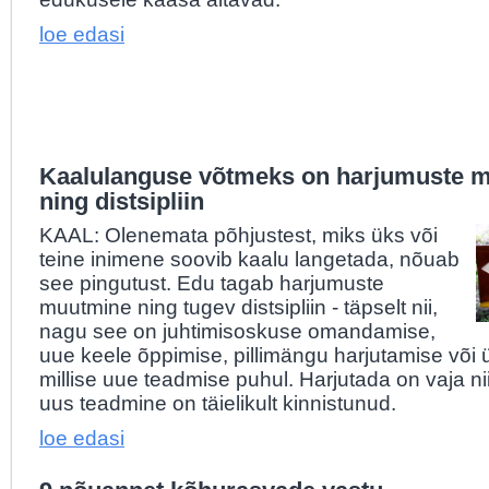
loe edasi
Kaalulanguse võtmeks on harjumuste 
ning distsipliin
KAAL: Olenemata põhjustest, miks üks või
teine inimene soovib kaalu langetada, nõuab
see pingutust. Edu tagab harjumuste
muutmine ning tugev distsipliin - täpselt nii,
nagu see on juhtimisoskuse omandamise,
uue keele õppimise, pillimängu harjutamise või 
millise uue teadmise puhul. Harjutada on vaja ni
uus teadmine on täielikult kinnistunud.
loe edasi