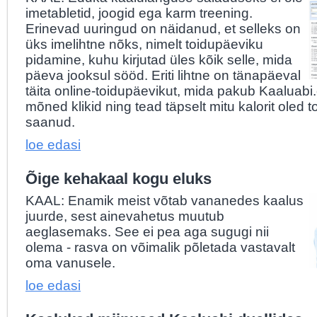
imetabletid, joogid ega karm treening.
Erinevad uuringud on näidanud, et selleks on
üks imelihtne nõks, nimelt toidupäeviku
pidamine, kuhu kirjutad üles kõik selle, mida
päeva jooksul sööd. Eriti lihtne on tänapäeval
täita online-toidupäevikut, mida pakub Kaaluabi
mõned klikid ning tead täpselt mitu kalorit oled 
saanud.
loe edasi
Õige kehakaal kogu eluks
KAAL: Enamik meist võtab vananedes kaalus
juurde, sest ainevahetus muutub
aeglasemaks. See ei pea aga sugugi nii
olema - rasva on võimalik põletada vastavalt
oma vanusele.
loe edasi