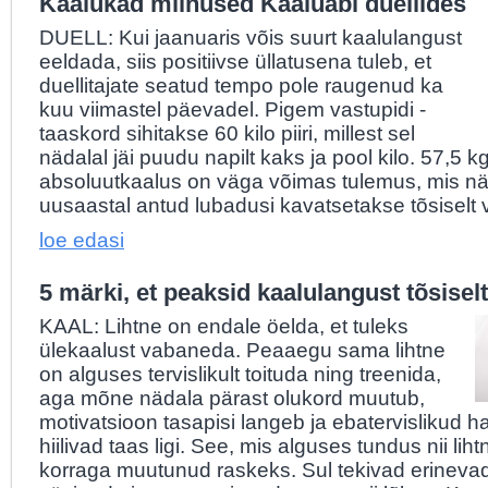
Kaalukad miinused Kaaluabi duellides
DUELL: Kui jaanuaris võis suurt kaalulangust
eeldada, siis positiivse üllatusena tuleb, et
duellitajate seatud tempo pole raugenud ka
kuu viimastel päevadel. Pigem vastupidi -
taaskord sihitakse 60 kilo piiri, millest sel
nädalal jäi puudu napilt kaks ja pool kilo. 57,5 k
absoluutkaalus on väga võimas tulemus, mis näi
uusaastal antud lubadusi kavatsetakse tõsiselt v
loe edasi
5 märki, et peaksid kaalulangust tõsisel
KAAL: Lihtne on endale öelda, et tuleks
ülekaalust vabaneda. Peaaegu sama lihtne
on alguses tervislikult toituda ning treenida,
aga mõne nädala pärast olukord muutub,
motivatsioon tasapisi langeb ja ebatervislikud 
hiilivad taas ligi. See, mis alguses tundus nii liht
korraga muutunud raskeks. Sul tekivad erinevad